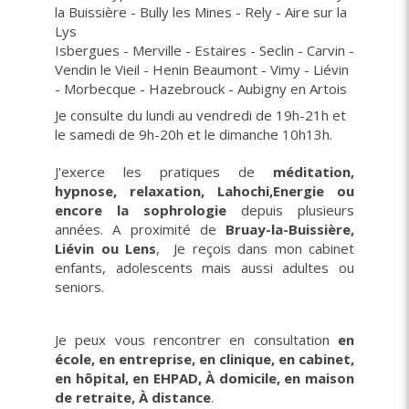
la Buissière - Bully les Mines - Rely - Aire sur la
Lys
Isbergues - Merville - Estaires - Seclin - Carvin -
Vendin le Vieil - Henin Beaumont - Vimy - Liévin
- Morbecque - Hazebrouck - Aubigny en Artois
Je consulte du lundi au vendredi de 19h-21h et
le samedi de 9h-20h et le dimanche 10h13h.
J'exerce les pratiques de
méditation,
hypnose, relaxation, Lahochi,Energie ou
encore la sophrologie
depuis plusieurs
années. A proximité de
Bruay-la-Buissière,
Liévin ou Lens
, Je reçois dans mon cabinet
enfants, adolescents mais aussi adultes ou
seniors.
Je peux vous rencontrer en consultation
en
école, en entreprise, en clinique, en cabinet,
en hôpital, en EHPAD, À domicile, en maison
de retraite, À distance
.