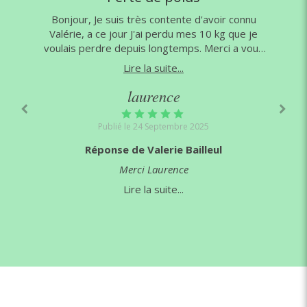
Je suis très contente d'avoir connu
Merci valérie pour ses 1
 ce jour J'ai perdu mes 10 kg que je
suis ravie et je me sen
dre depuis longtemps. Merci a vous
sereine. Je vous r
voulais vous dire que vous êtes une
Lire la suite...
Lire la s
grande professionnelle.
laurence
al
Publié le 24 Septembre 2025
Publié le 10 J
ponse de Valerie Bailleul
Réponse de Val
Merci Laurence
Merci a
Lire la suite...
Lire la s