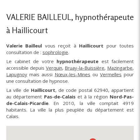
VALERIE BAILLEUL, hypnothérapeute
à Haillicourt
Valerie Bailleul
vous reçoit à
Haillicourt
pour toutes
consultation de :
sophrologie
.
Le cabinet de votre
hypnothérapeute
est facilement
accessible depuis
Verquin
,
Bruay-la-Buissière
,
Mazingarbe
,
Lapugnoy
mais aussi
Nœux-les-Mines
ou
Vermelles
pour
une consultation de hypnose.
La ville de
Haillicourt
, de code postal 62940, appartient
au département
Pas-de-Calais
et à la région
Nord-Pas-
de-Calais-Picardie
. En 2010, la ville comptait 4919
habitants. La ville la plus peuplée du département est
Calais.