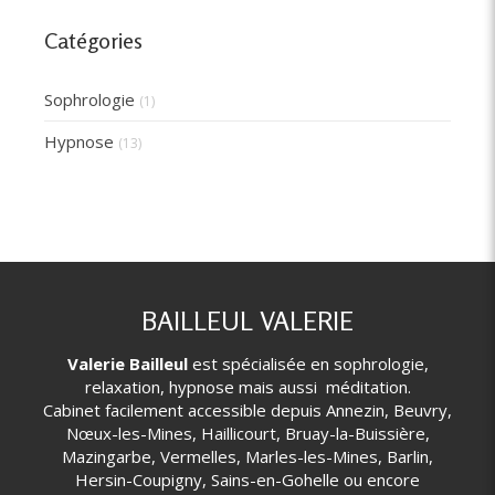
Catégories
Sophrologie
(1)
Hypnose
(13)
BAILLEUL VALERIE
Valerie Bailleul
est spécialisée en sophrologie,
relaxation, hypnose mais aussi méditation.
Cabinet facilement accessible depuis Annezin, Beuvry,
Nœux-les-Mines, Haillicourt, Bruay-la-Buissière,
Mazingarbe, Vermelles, Marles-les-Mines, Barlin,
Hersin-Coupigny, Sains-en-Gohelle ou encore