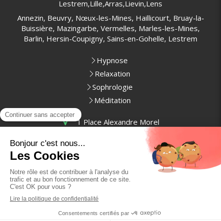
Lestrem,Lille,Arras,Lievin,Lens
Annezin, Beuvry, Nœux-les-Mines, Haillicourt, Bruay-la-
Buissière, Mazingarbe, Vermelles, Marles-les-Mines,
Barlin, Hersin-Coupigny, Sains-en-Gohelle, Lestrem
Hypnose
Relaxation
Sophrologie
Méditation
1 Place Alexandre Morel
62400
Béthune
France
Prendre rendez-vous
Plan du site
Mentions légales