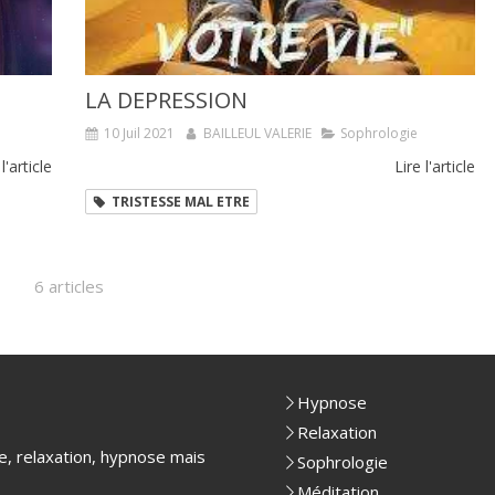
LA DEPRESSION
10 Juil 2021
BAILLEUL VALERIE
Sophrologie
 l'article
Lire l'article
TRISTESSE MAL ETRE
6 articles
Hypnose
Relaxation
e, relaxation, hypnose mais
Sophrologie
Méditation