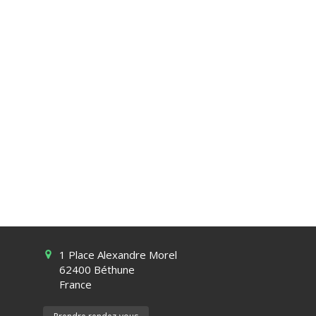
1 Place Alexandre Morel
62400
Béthune
France